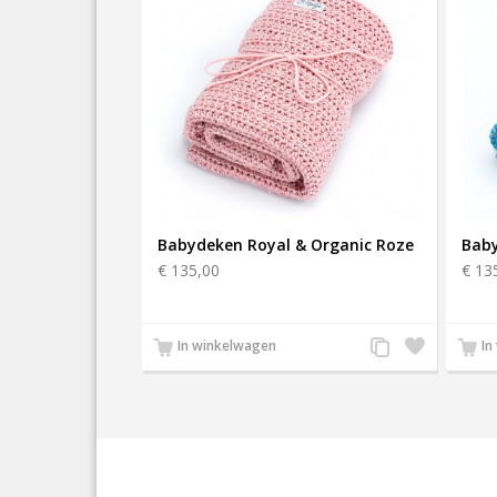
Babydeken Royal & Organic Roze
€ 135,00
€ 13
Voeg
Zet
In winkelwagen
In
toe
op
aan
verlanglijst
productvergelijkin