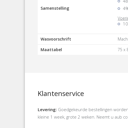
48
Samenstelling
4%
Voeri
10
Wasvoorschrift
Machi
Maattabel
75 x 
Klantenservice
Levering:
Goedgekeurde bestellingen worden d
kleine 1 week, grote 2 weken. Neemt u aub cont