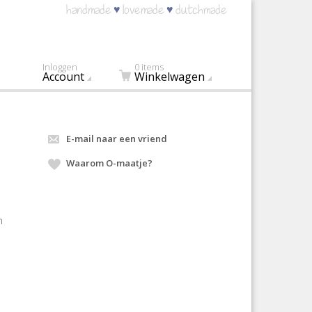
♥
♥
handmade
lovemade
dutchmade
Inloggen
0 items
Account
Winkelwagen
E-mail naar een vriend
Waarom O-maatje?
n