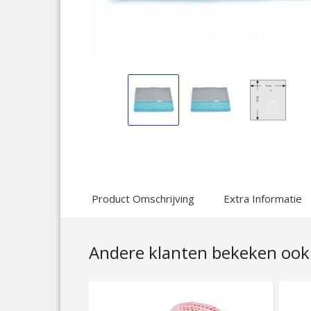
Display
Display
Display
Gallery
Gallery
Gallery
Item
Item
Item
1
2
3
Product Omschrijving
Extra Informatie
Andere klanten bekeken ook