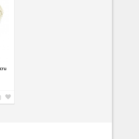
cru
eg
Zet
e
op
n
verlanglijst
oductvergelijking