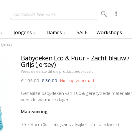
Doorzoek de hele winkel
Jongens
Dames
SALE
Workshops
(Jersey)
Babydeken Eco & Puur – Zacht blauw /
Grijs (Jersey)
Wees de eerste dit die product beoordeelt
€ 105,00
€ 30,00
Gehaakte babydeken van 100% gerecyclede materiale
voor de warmere dagen.
Maatvoering
75 x 85cm (kan enigszins afwijken ivm handwerk)