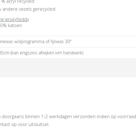
 % acryl recycled
 andere vezels gerecycled
ng jersey/teddy
0% katoen
newas wolprogramma of fijnwas 30º
85cm (kan enigszins afwijken ivm handwerk)
oorgaans binnen 1-2 werkdagen verzonden indien op voorraad. Ind
act op voor uitsluitsel.