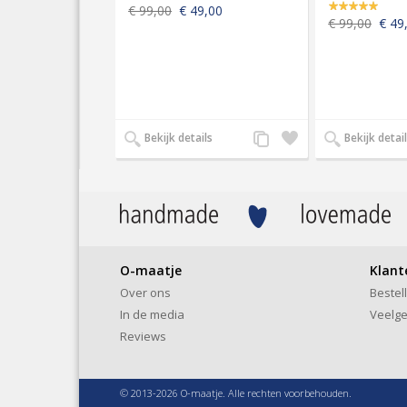
€ 99,00
€ 49,00
€ 99,00
€ 49
Voeg
Zet
Bekijk details
Bekijk detai
toe
op
aan
verlanglijst
productvergelijking
O-maatje
Klant
Over ons
Bestel
In de media
Veelge
Reviews
© 2013-2026 O-maatje. Alle rechten voorbehouden.