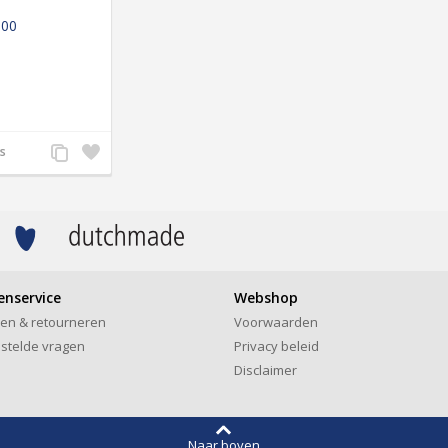
,00
Voeg
Zet
ls
toe
op
aan
verlanglijst
productvergelijking
enservice
Webshop
len & retourneren
Voorwaarden
stelde vragen
Privacy beleid
Disclaimer
Naar boven