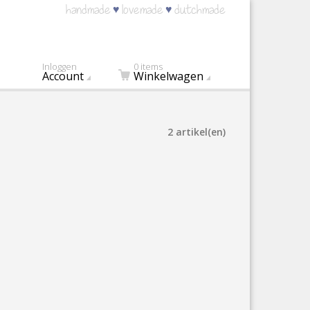
♥
♥
handmade
lovemade
dutchmade
Inloggen
0 items
Account
Winkelwagen
2 artikel(en)