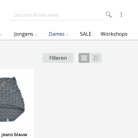
Doorzoek de hele winkel
Jongens
Dames
SALE
Workshops
Filteren
Foto-
Lijst
tabel
 jeans blauw