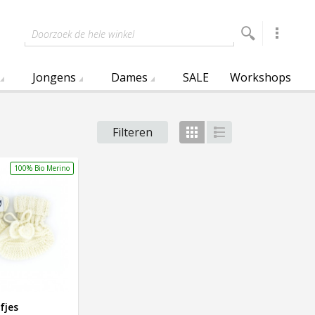
Doorzoek de hele winkel
Jongens
Dames
SALE
Workshops
Filteren
Foto-
Lijst
tabel
100% Bio Merino
fjes