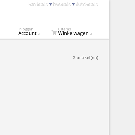
♥
♥
handmade
lovemade
dutchmade
Inloggen
0 items
Account
Winkelwagen
2 artikel(en)