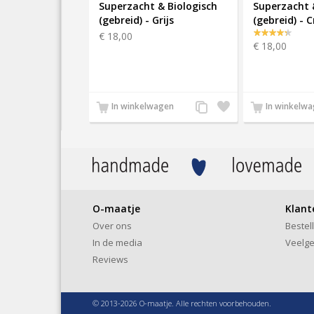
Superzacht & Biologisch
Superzacht 
(gebreid) - Grijs
(gebreid) - 
€ 18,00
€ 18,00
Voeg
Zet
In winkelwagen
In winkelw
toe
op
aan
verlanglijst
productvergelijking
O-maatje
Klant
Over ons
Bestel
In de media
Veelge
Reviews
© 2013-2026 O-maatje. Alle rechten voorbehouden.