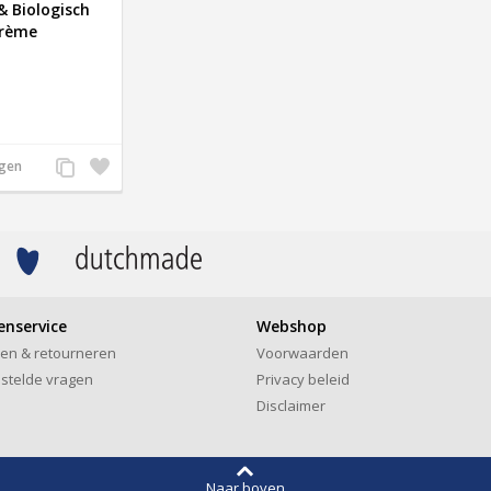
& Biologisch
Crème
Voeg
Zet
agen
toe
op
aan
verlanglijst
productvergelijking
enservice
Webshop
len & retourneren
Voorwaarden
stelde vragen
Privacy beleid
Disclaimer
Naar boven