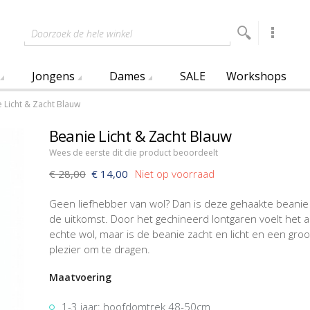
Doorzoek de hele winkel
Jongens
Dames
SALE
Workshops
 Licht & Zacht Blauw
Beanie Licht & Zacht Blauw
Wees de eerste dit die product beoordeelt
€ 28,00
€ 14,00
Geen liefhebber van wol? Dan is deze gehaakte beanie
de uitkomst. Door het gechineerd lontgaren voelt het a
echte wol, maar is de beanie zacht en licht en een groo
plezier om te dragen.
Maatvoering
1-3 jaar: hoofdomtrek 48-50cm