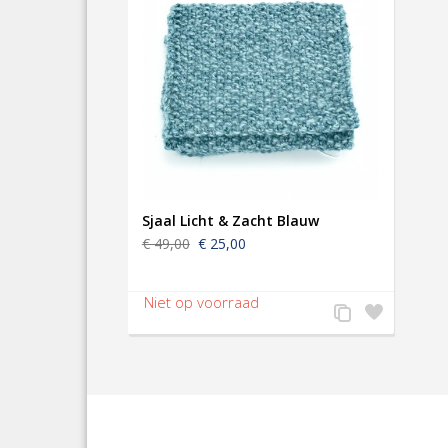
Sjaal Licht & Zacht Blauw
€ 49,00
€ 25,00
Voeg
Zet
toe
op
aan
verlanglijst
productvergelijkin