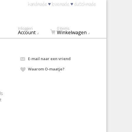
♥
♥
handmade
lovemade
dutchmade
Inloggen
0 items
Account
Winkelwagen
E-mail naar een vriend
Waarom O-maatje?
ls
t