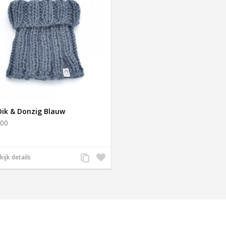
Dik & Donzig Blauw
,00
Voeg
Zet
kijk details
toe
op
aan
verlanglijst
g
productvergelijking