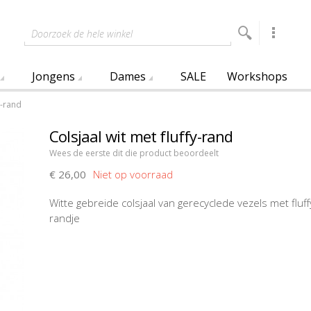
Doorzoek de hele winkel
Jongens
Dames
SALE
Workshops
y-rand
Colsjaal wit met fluffy-rand
Wees de eerste dit die product beoordeelt
€ 26,00
Witte gebreide colsjaal van gerecyclede vezels met fluff
randje