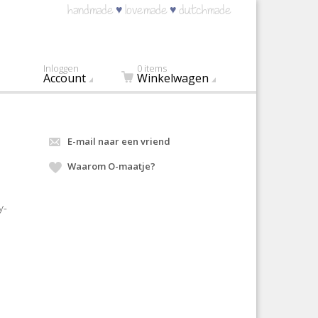
♥
♥
handmade
lovemade
dutchmade
Inloggen
0 items
Account
Winkelwagen
E-mail naar een vriend
Waarom O-maatje?
y-