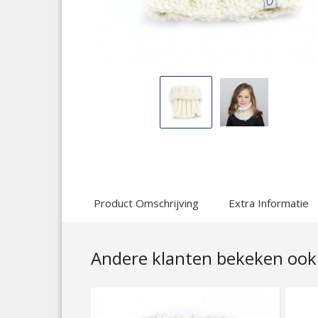
Display
Display
Gallery
Gallery
Item
Item
1
2
Product Omschrijving
Extra Informatie
Andere klanten bekeken ook