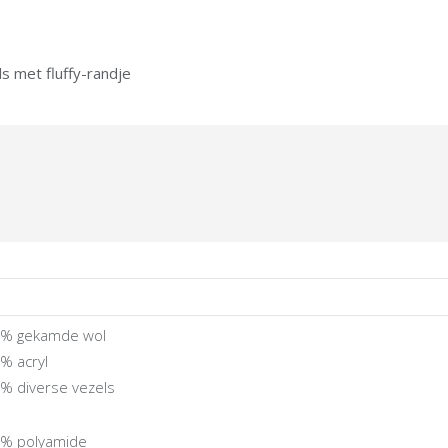
s met fluffy-randje
% gekamde wol
% acryl
% diverse vezels
% polyamide