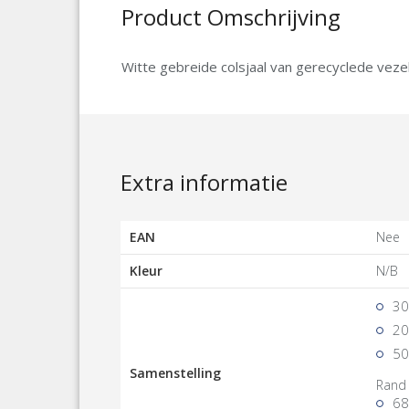
Product Omschrijving
Witte gebreide colsjaal van gerecyclede vezel
Extra informatie
EAN
Nee
Kleur
N/B
30
20
50
Samenstelling
Rand
68