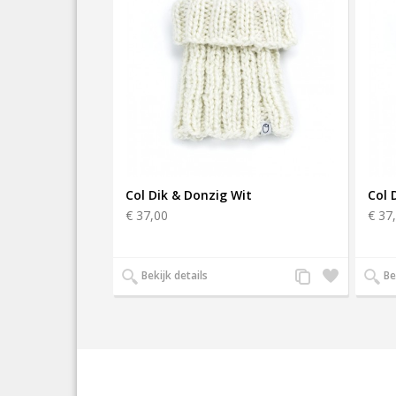
Col Dik & Donzig Wit
Col 
€ 37,00
€ 37
Voeg
Zet
Bekijk details
Be
toe
op
aan
verlanglijst
productvergelijkin