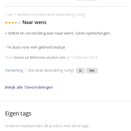
1 van 1 bezoekers vonden deze beoordeling nuttig
Naar wens
+ Artikel en verzending was naar wens. Geen opmerkingen.
- Te duur voor een gebreid mutsje
Door
Aimee uit Bilthoven via Bol.com
op
15 februari 2016
Opmerking
Was deze beoordeling nuttig?
Ja
Nee
Bekijk alle 7 beoordelingen
Eigen tags
Anderen markeerden dit product met deze tags: