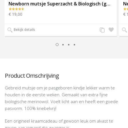
Newborn mutsje Superzacht & Biologisch (gebreid) – Crème
€ 19,00
€ 
Voeg
Zet
Bekijk details
toe
op
aan
verlanglijst
productvergelijk
Product Omschrijving
Gebreid mutsje om je pasgeboren kindje lekker warm te
houden in de eerste weken. Gemaakt van extra fijne
biologische merinowol. Voelt licht aan en heeft een goede
pasvorm. 100% kriebelvrij!
Een origineel kraamcadeau of gewoon leuk om alvast te
geven aan iemand die zwanger is.