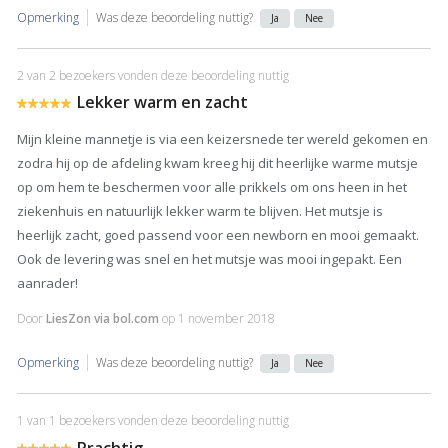
Opmerking
Was deze beoordeling nuttig?
Ja
Nee
2 van 2 bezoekers vonden deze beoordeling nuttig
Lekker warm en zacht
Mijn kleine mannetje is via een keizersnede ter wereld gekomen en
zodra hij op de afdeling kwam kreeg hij dit heerlijke warme mutsje
op om hem te beschermen voor alle prikkels om ons heen in het
ziekenhuis en natuurlijk lekker warm te blijven. Het mutsje is
heerlijk zacht, goed passend voor een newborn en mooi gemaakt.
Ook de levering was snel en het mutsje was mooi ingepakt. Een
aanrader!
Door
LiesZon via bol.com
op
1 november 2018
Opmerking
Was deze beoordeling nuttig?
Ja
Nee
1 van 1 bezoekers vonden deze beoordeling nuttig
Prachtig