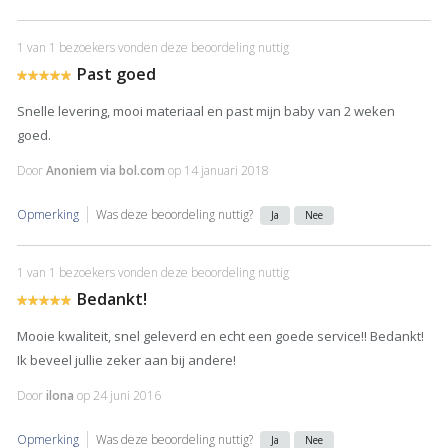
1 van 1 bezoekers vonden deze beoordeling nuttig
Past goed
Snelle levering, mooi materiaal en past mijn baby van 2 weken
goed.
Door
Anoniem via bol.com
op
14 januari 2018
Opmerking
Was deze beoordeling nuttig?
Ja
Nee
1 van 1 bezoekers vonden deze beoordeling nuttig
Bedankt!
Mooie kwaliteit, snel geleverd en echt een goede service!! Bedankt!
Ik beveel jullie zeker aan bij andere!
Door
ilona
op
24 juni 2016
Opmerking
Was deze beoordeling nuttig?
Ja
Nee