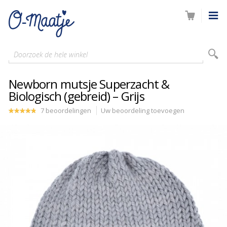
Doorzoek de hele winkel
Newborn mutsje Superzacht &
Biologisch (gebreid) – Grijs
7 beoordelingen
Uw beoordeling toevoegen