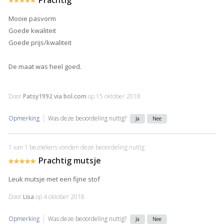
Mooie pasvorm
Goede kwaliteit
Goede prijs/kwaliteit
De maat was heel goed.
Door
Patsy1992 via bol.com
op
15 oktober 2018
Opmerking
Was deze beoordeling nuttig?
Ja
Nee
1 van 1 bezoekers vonden deze beoordeling nuttig
Prachtig mutsje
Leuk mutsje met een fijne stof
Door
Lisa
op
4 oktober 2018
Opmerking
Was deze beoordeling nuttig?
Ja
Nee