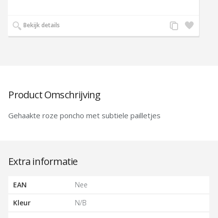
Voeg
Zet
Bekijk details
toe
op
aan
verlanglijst
productvergelijk
Product Omschrijving
Gehaakte roze poncho met subtiele pailletjes
Extra informatie
EAN
Nee
Kleur
N/B