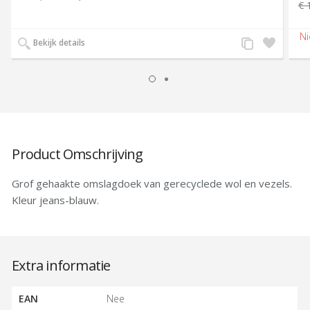
€ 
Voeg
Zet
Bekijk details
toe
op
aan
verlanglijst
productvergelijk
Product Omschrijving
Grof gehaakte omslagdoek van gerecyclede wol en vezels.
Kleur jeans-blauw.
Extra informatie
EAN
Nee