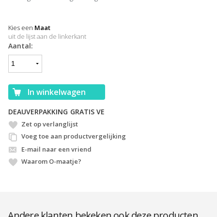
Kies een
Maat
uit de lijst aan de linkerkant
Aantal:
In winkelwagen
ING
GRATIS VERZENDING
Zet op verlanglijst
Voeg toe aan productvergelijking
E-mail naar een vriend
Waarom O-maatje?
Andere klanten bekeken ook deze producten