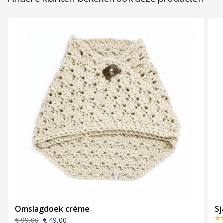
Omslagdoek crème
Sj
€ 99,00
€ 49,00