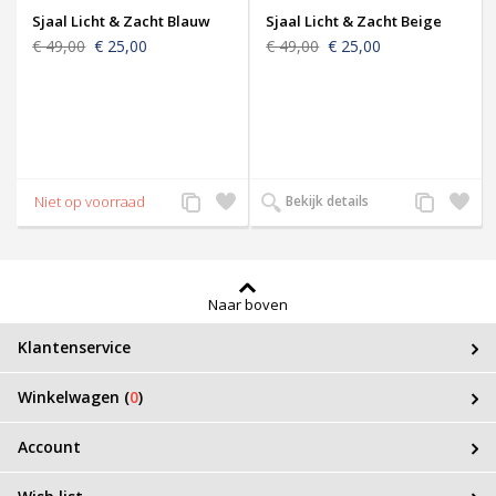
Sjaal Licht & Zacht Blauw
Sjaal Licht & Zacht Beige
€ 49,00
€ 25,00
€ 49,00
€ 25,00
Voeg
Zet
Voeg
Zet
Bekijk details
toe
op
toe
op
aan
verlanglijst
aan
verlangl
productvergelijking
productverge
Naar boven
Klantenservice
Winkelwagen (
0
)
Account