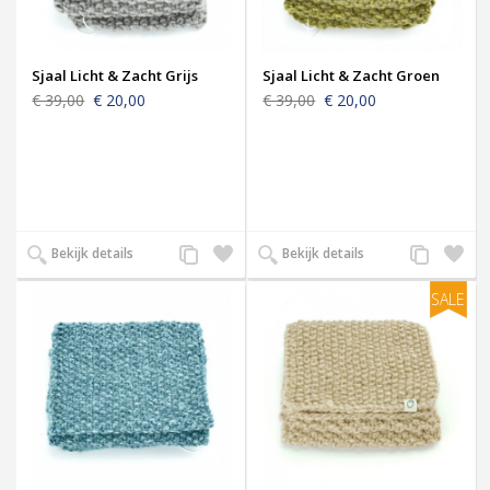
Sjaal Licht & Zacht Grijs
Sjaal Licht & Zacht Groen
€ 39,00
€ 20,00
€ 39,00
€ 20,00
Voeg
Zet
Voeg
Zet
Bekijk details
Bekijk details
toe
op
toe
op
aan
verlanglijst
aan
verlangl
SALE
productvergelijking
productverge