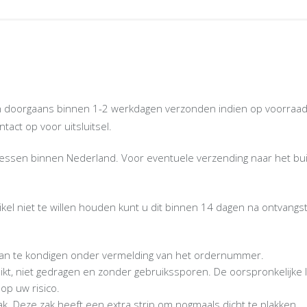
oorgaans binnen 1-2 werkdagen verzonden indien op voorraad. Ind
act op voor uitsluitsel.
dressen binnen Nederland. Voor eventuele verzending naar het bu
tikel niet te willen houden kunt u dit binnen 14 dagen na ontvan
 aan te kondigen onder vermelding van het ordernummer.
bruikt, niet gedragen en zonder gebruikssporen. De oorspronkelijke 
op uw risico.
ak. Deze zak heeft een extra strip om nogmaals dicht te plakken.