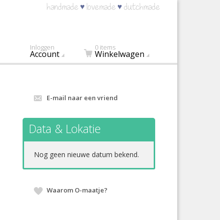
♥
♥
handmade
lovemade
dutchmade
Inloggen
0 items
Account
Winkelwagen
E-mail naar een vriend
Data & Lokatie
Nog geen nieuwe datum bekend.
Waarom O-maatje?