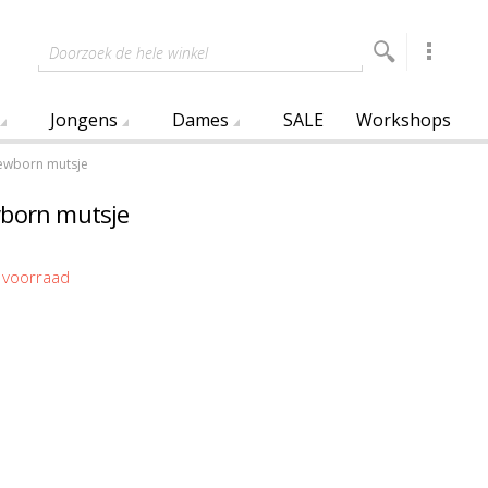
Doorzoek de hele winkel
Jongens
Dames
SALE
Workshops
ewborn mutsje
wborn mutsje