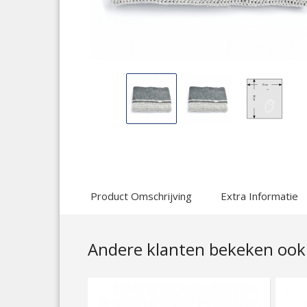
Display
Display
Display
Gallery
Gallery
Gallery
Item
Item
Item
1
2
3
Product Omschrijving
Extra Informatie
Andere klanten bekeken ook