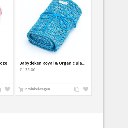
Roze
Babydeken Royal & Organic Blauw
€ 135,00
eg
Zet
Voeg
Zet
In winkelwagen
e
op
toe
op
n
verlanglijst
aan
verlanglijst
oductvergelijking
productvergelijking