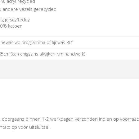
 % acryl recycled
 andere vezels gerecycled
ng jersey/teddy
0% katoen
newas wolprogramma of fijnwas 30º
85cm (kan enigszins afwijken ivm handwerk)
oorgaans binnen 1-2 werkdagen verzonden indien op voorraad. Ind
act op voor uitsluitsel.