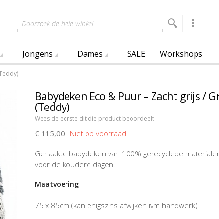
Doorzoek de hele winkel
Jongens
Dames
SALE
Workshops
(Teddy)
Babydeken Eco & Puur – Zacht grijs / Gr
(Teddy)
Wees de eerste dit die product beoordeelt
€ 115,00
Gehaakte babydeken van 100% gerecyclede materiale
voor de koudere dagen.
Maatvoering
75 x 85cm (kan enigszins afwijken ivm handwerk)