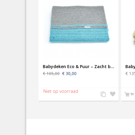
Babydeken Eco & Puur – Zacht blauw / Grijs (Jersey)
Baby
€ 105,00
€ 30,00
€ 13
Voeg
Zet
In
toe
op
aan
verlanglijst
productvergelijkin