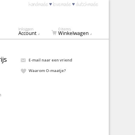
♥
♥
handmade
lovemade
dutchmade
Inloggen
0 items
Account
Winkelwagen
ijs
E-mail naar een vriend
Waarom O-maatje?
n