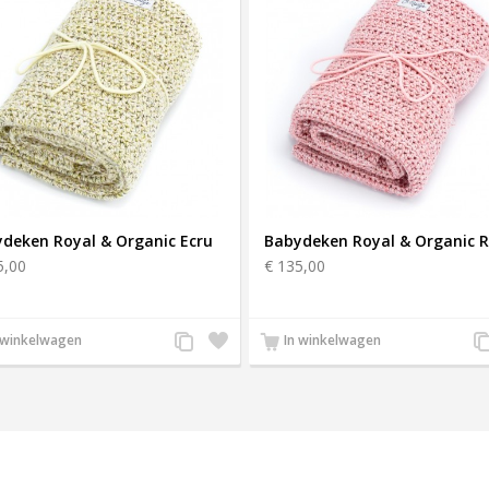
deken Royal & Organic Ecru
Babydeken Royal & Organic 
5,00
€ 135,00
Voeg
Zet
Vo
 winkelwagen
In winkelwagen
toe
op
to
aan
verlanglijst
aa
g
productvergelijking
pr