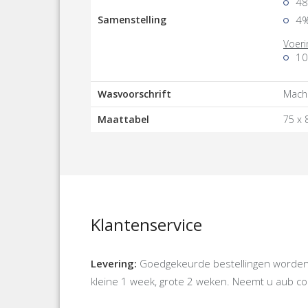
48
Samenstelling
4%
Voeri
10
Wasvoorschrift
Machi
Maattabel
75 x 
Klantenservice
Levering:
Goedgekeurde bestellingen worden d
kleine 1 week, grote 2 weken. Neemt u aub cont