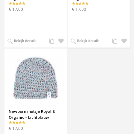
€ 17,00
€ 17,00
Voeg
Zet
Voeg
Zet
Bekijk details
Bekijk details
toe
op
toe
op
aan
verlanglijst
aan
verlangl
productvergelijking
productverge
Newborn mutsje Royal &
Organic – Lichtblauw
€ 17,00