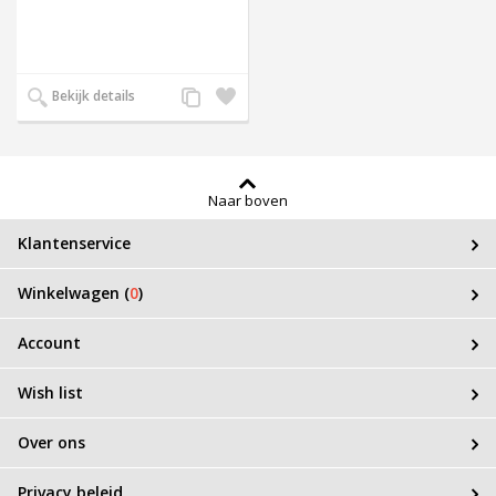
Voeg
Zet
Bekijk details
toe
op
aan
verlanglijst
productvergelijking
Naar boven
Klantenservice
Winkelwagen (
0
)
Account
Wish list
Over ons
Privacy beleid