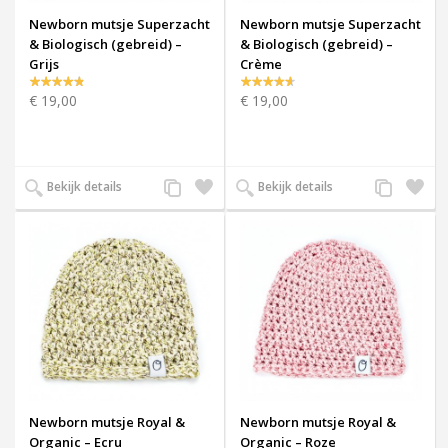
Newborn mutsje Superzacht
Newborn mutsje Superzacht
& Biologisch (gebreid) –
& Biologisch (gebreid) –
Grijs
Crème
€ 19,00
€ 19,00
Voeg
Zet
Voeg
Zet
Bekijk details
Bekijk details
toe
op
toe
op
aan
verlanglijst
aan
verlangl
productvergelijking
productverge
Newborn mutsje Royal &
Newborn mutsje Royal &
Organic – Ecru
Organic – Roze