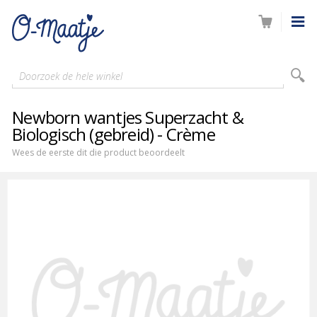
Doorzoek de hele winkel
Newborn wantjes Superzacht &
Biologisch (gebreid) - Crème
Wees de eerste dit die product beoordeelt