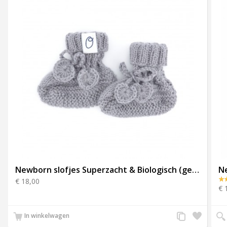
Newborn slofjes Superzacht & Biologisch (gebreid) - Grijs
€ 18,00
€ 
Voeg
Zet
In winkelwagen
toe
op